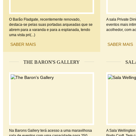
O Barão Fladgate, recentemente renovado,
A sala Private Din
destaca-se pelas suas portadas arqueadas que se
eventos mais inti
abrem para a varanda e para a esplanada, tendo
acolhedor, com ace
uma vista pri(...)
SABER MAIS
SABER MAIS
THE BARON'S GALLERY
SAL
Na Barons Gallery terá acesso a uma maravilhosa
A Sala Wellington
sala de eventos com uma capacidade para 250
Porto Croft. Tem 