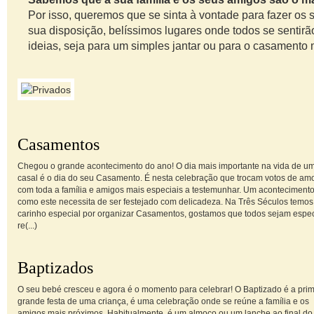
Por isso, queremos que se sinta à vontade para fazer o
sua disposição, belíssimos lugares onde todos se sentir
ideias, seja para um simples jantar ou para o casamento
Casamentos
Chegou o grande acontecimento do ano! O dia mais importante na vida de u
casal é o dia do seu Casamento. É nesta celebração que trocam votos de am
com toda a família e amigos mais especiais a testemunhar. Um aconteciment
como este necessita de ser festejado com delicadeza. Na Três Séculos temo
carinho especial por organizar Casamentos, gostamos que todos sejam espec
re(...)
Baptizados
O seu bebé cresceu e agora é o momento para celebrar! O Baptizado é a prim
grande festa de uma criança, é uma celebração onde se reúne a família e os
amigos mais próximos. Habitualmente, é um almoço ou um lanche ao final do 